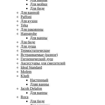
Для мойки
Для биде
Для ванной
Paffoni
Для кухни
Teka
Для раковины
Hansgrohe
Для ванны
Для биде
Для душа
Термостатические
Встраиваемые (разное)
Гигиенический душ
Аксессуары для смесителей
Ideal Standard
Mofem
Kludi
Настенный
Дляя ванны
Jacob Delafon
Для ванны
Roca
Для биде