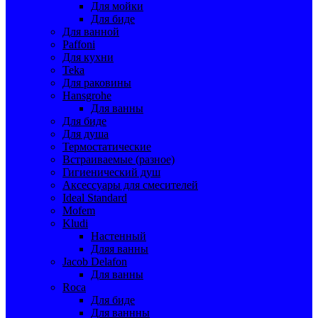
Для мойки
Для биде
Для ванной
Paffoni
Для кухни
Teka
Для раковины
Hansgrohe
Для ванны
Для биде
Для душа
Термостатические
Встраиваемые (разное)
Гигиенический душ
Аксессуары для смесителей
Ideal Standard
Mofem
Kludi
Настенный
Дляя ванны
Jacob Delafon
Для ванны
Roca
Для биде
Для ваннны