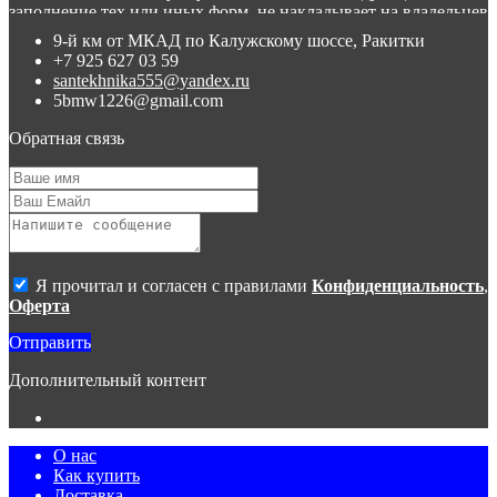
заполнение тех или иных форм, не накладывает на владельцев
сайта никаких обязательств.
9-й км от МКАД по Калужскому шоссе, Ракитки
+7 925 627 03 59
3. Присланное по e-mail сообщение, содержащее копию
santekhnika555@yandex.ru
заполненной формы заявки на сайте, не является ответом на
5bmw1226@gmail.com
сообщение потребителя или подтверждением заказа со
стороны владельцев сайта.
Обратная связь
4. Все материалы, размещенные на сайте, являются
собственностью владельцев сайта, либо собственностью
организаций, с которыми у владельцев сайта есть соглашение
о размещении материалов. Копирование любой информации
может повлечь за собой уголовное преследование.
Я прочитал и согласен с правилами
Конфиденциальность
,
Оферта
Отправить
Дополнительный контент
О нас
Как купить
Доставка