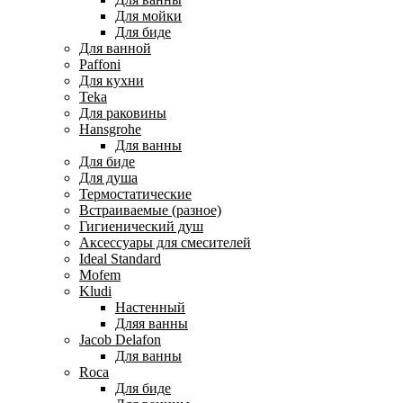
Для мойки
Для биде
Для ванной
Paffoni
Для кухни
Teka
Для раковины
Hansgrohe
Для ванны
Для биде
Для душа
Термостатические
Встраиваемые (разное)
Гигиенический душ
Аксессуары для смесителей
Ideal Standard
Mofem
Kludi
Настенный
Дляя ванны
Jacob Delafon
Для ванны
Roca
Для биде