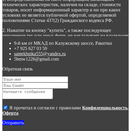
технических характеристик, наличия на складе, стоимости
товаров, носит информационный характер и ни при каких
условиях не является публичной офертой, определяемой
положениями Статьи 437(2) Гражданского кодекса РФ.
2. Нажатие на кнопку "купить", а также последующее
заполнение тех или иных форм, не накладывает на владельцев
сайта никаких обязательств.
9-й км от МКАД по Калужскому шоссе, Ракитки
+7 925 627 03 59
3. Присланное по e-mail сообщение, содержащее копию
santekhnika555@yandex.ru
заполненной формы заявки на сайте, не является ответом на
5bmw1226@gmail.com
сообщение потребителя или подтверждением заказа со
стороны владельцев сайта.
Обратная связь
4. Все материалы, размещенные на сайте, являются
собственностью владельцев сайта, либо собственностью
организаций, с которыми у владельцев сайта есть соглашение
о размещении материалов. Копирование любой информации
может повлечь за собой уголовное преследование.
Я прочитал и согласен с правилами
Конфиденциальность
,
Оферта
Отправить