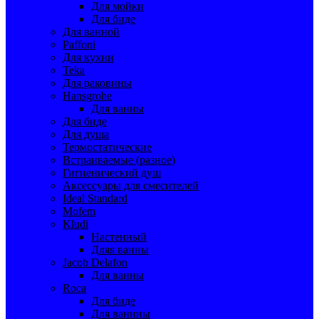
Для мойки
Для биде
Для ванной
Paffoni
Для кухни
Teka
Для раковины
Hansgrohe
Для ванны
Для биде
Для душа
Термостатические
Встраиваемые (разное)
Гигиенический душ
Аксессуары для смесителей
Ideal Standard
Mofem
Kludi
Настенный
Дляя ванны
Jacob Delafon
Для ванны
Roca
Для биде
Для ваннны