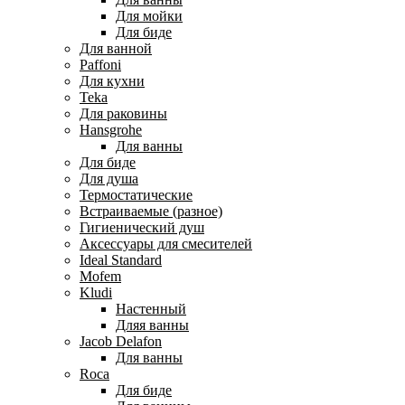
Для мойки
Для биде
Для ванной
Paffoni
Для кухни
Teka
Для раковины
Hansgrohe
Для ванны
Для биде
Для душа
Термостатические
Встраиваемые (разное)
Гигиенический душ
Аксессуары для смесителей
Ideal Standard
Mofem
Kludi
Настенный
Дляя ванны
Jacob Delafon
Для ванны
Roca
Для биде