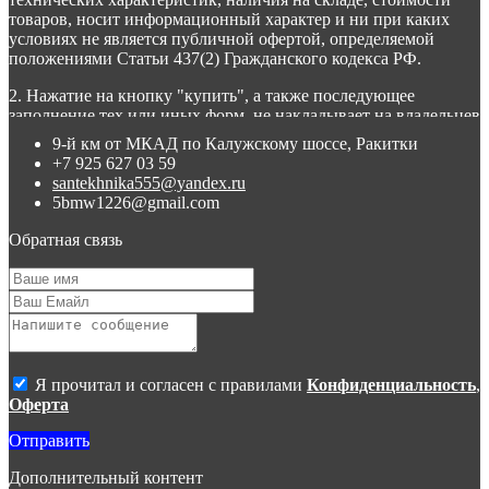
товаров, носит информационный характер и ни при каких
условиях не является публичной офертой, определяемой
положениями Статьи 437(2) Гражданского кодекса РФ.
2. Нажатие на кнопку "купить", а также последующее
заполнение тех или иных форм, не накладывает на владельцев
сайта никаких обязательств.
9-й км от МКАД по Калужскому шоссе, Ракитки
+7 925 627 03 59
3. Присланное по e-mail сообщение, содержащее копию
santekhnika555@yandex.ru
заполненной формы заявки на сайте, не является ответом на
5bmw1226@gmail.com
сообщение потребителя или подтверждением заказа со
стороны владельцев сайта.
Обратная связь
4. Все материалы, размещенные на сайте, являются
собственностью владельцев сайта, либо собственностью
организаций, с которыми у владельцев сайта есть соглашение
о размещении материалов. Копирование любой информации
может повлечь за собой уголовное преследование.
Я прочитал и согласен с правилами
Конфиденциальность
,
Оферта
Отправить
Дополнительный контент