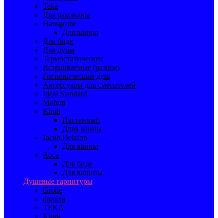
Teka
Для раковины
Hansgrohe
Для ванны
Для биде
Для душа
Термостатические
Встраиваемые (разное)
Гигиенический душ
Аксессуары для смесителей
Ideal Standard
Mofem
Kludi
Настенный
Дляя ванны
Jacob Delafon
Для ванны
Roca
Для биде
Для ваннны
Душевые гарнитуры
Grohe
damixa
TEKA
Kludi