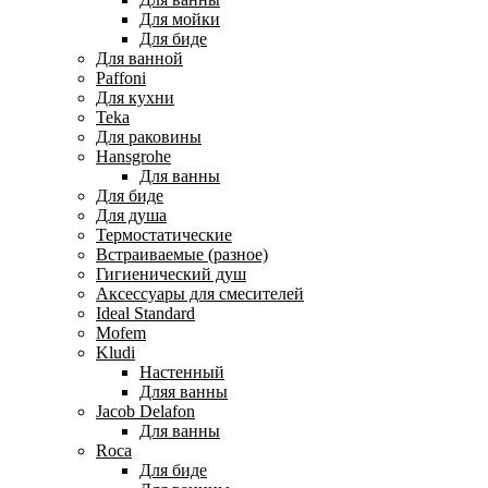
Для мойки
Для биде
Для ванной
Paffoni
Для кухни
Teka
Для раковины
Hansgrohe
Для ванны
Для биде
Для душа
Термостатические
Встраиваемые (разное)
Гигиенический душ
Аксессуары для смесителей
Ideal Standard
Mofem
Kludi
Настенный
Дляя ванны
Jacob Delafon
Для ванны
Roca
Для биде