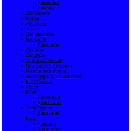
Для мойки
Для биде
Для ванной
Paffoni
Для кухни
Teka
Для раковины
Hansgrohe
Для ванны
Для биде
Для душа
Термостатические
Встраиваемые (разное)
Гигиенический душ
Аксессуары для смесителей
Ideal Standard
Mofem
Kludi
Настенный
Дляя ванны
Jacob Delafon
Для ванны
Roca
Для биде
Для ваннны