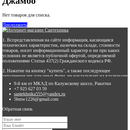
Джамбо
Нет товаров для списка.
Продолжить
1. Вспредставленная на сайте информация, касающаяся
технических характеристик, наличия на складе, стоимости
товаров, носит информационный характер и ни при каких
условиях не является публичной офертой, определяемой
положениями Статьи 437(2) Гражданского кодекса РФ.
2. Нажатие на кнопку "купить", а также последующее
заполнение тех или иных форм, не накладывает на владельцев
сайта никаких обязательств.
9-й км от МКАД по Калужскому шоссе, Ракитки
+7 925 627 03 59
3. Присланное по e-mail сообщение, содержащее копию
santekhnika555@yandex.ru
заполненной формы заявки на сайте, не является ответом на
5bmw1226@gmail.com
сообщение потребителя или подтверждением заказа со
стороны владельцев сайта.
Обратная связь
4. Все материалы, размещенные на сайте, являются
собственностью владельцев сайта, либо собственностью
организаций, с которыми у владельцев сайта есть соглашение