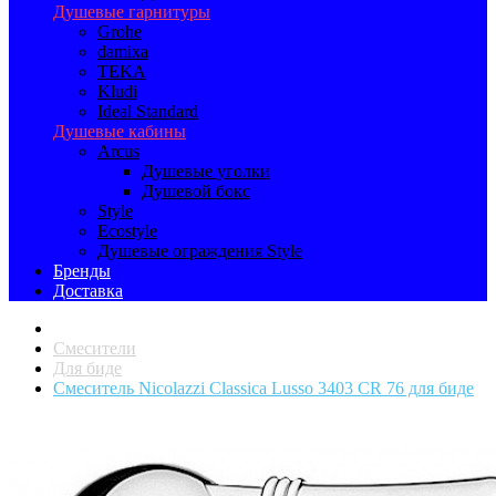
Душевые гарнитуры
Grohe
damixa
TEKA
Kludi
Ideal Standard
Душевые кабины
Arcus
Душевые уголки
Душевой бокс
Style
Ecostyle
Душевые ограждения Style
Бренды
Доставка
Смесители
Для биде
Смеситель Nicolazzi Classica Lusso 3403 CR 76 для биде