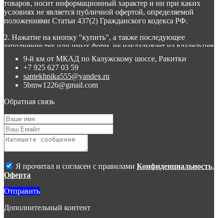
товаров, носит информационный характер и ни при каких
условиях не является публичной офертой, определяемой
положениями Статьи 437(2) Гражданского кодекса РФ.
2. Нажатие на кнопку "купить", а также последующее
заполнение тех или иных форм, не накладывает на владельцев
сайта никаких обязательств.
9-й км от МКАД по Калужскому шоссе, Ракитки
+7 925 627 03 59
3. Присланное по e-mail сообщение, содержащее копию
santekhnika555@yandex.ru
заполненной формы заявки на сайте, не является ответом на
5bmw1226@gmail.com
сообщение потребителя или подтверждением заказа со
стороны владельцев сайта.
Обратная связь
4. Все материалы, размещенные на сайте, являются
собственностью владельцев сайта, либо собственностью
организаций, с которыми у владельцев сайта есть соглашение
о размещении материалов. Копирование любой информации
может повлечь за собой уголовное преследование.
Я прочитал и согласен с правилами
Конфиденциальность
,
Оферта
Отправить
Дополнительный контент