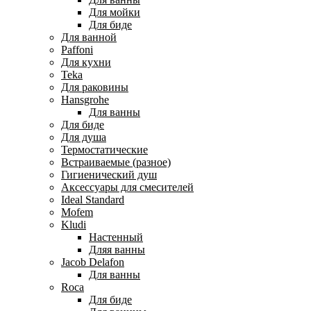
Для мойки
Для биде
Для ванной
Paffoni
Для кухни
Teka
Для раковины
Hansgrohe
Для ванны
Для биде
Для душа
Термостатические
Встраиваемые (разное)
Гигиенический душ
Аксессуары для смесителей
Ideal Standard
Mofem
Kludi
Настенный
Дляя ванны
Jacob Delafon
Для ванны
Roca
Для биде