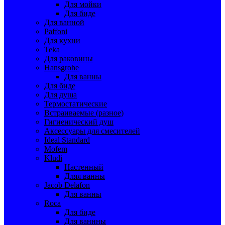
Для мойки
Для биде
Для ванной
Paffoni
Для кухни
Teka
Для раковины
Hansgrohe
Для ванны
Для биде
Для душа
Термостатические
Встраиваемые (разное)
Гигиенический душ
Аксессуары для смесителей
Ideal Standard
Mofem
Kludi
Настенный
Дляя ванны
Jacob Delafon
Для ванны
Roca
Для биде
Для ваннны