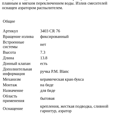
плавным и мягким переключением воды. Излив смесителей
оснащен аэратором распылителем.
Общие
Артикул
3403 CR 76
Вращение излива
фиксированный
Встроенные
нет
системы
Высота
7.3
Длина
13.8
Донный клапан
есть
Дополнительная
ручка P.M. Blanc
информация
Механизм
керамическая кран-букса
Монтаж
на биде
Назначение
для биде
Область
бытовая
применения
крепления, жесткая подводка, сливной
Оснащение
гарнитур, аэратор