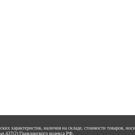
ских характеристик, наличия на складе, стоимости товаров, но
и 437(2) Гражданского кодекса РФ.