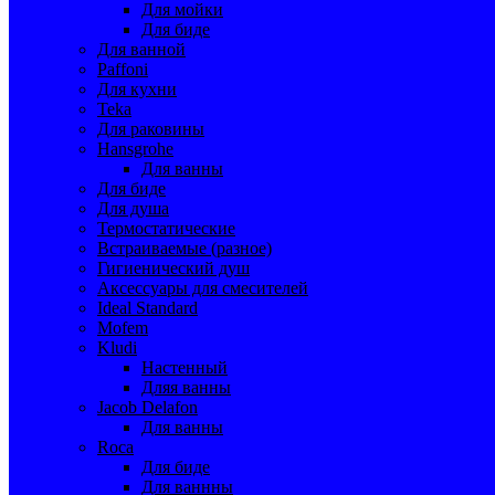
Для мойки
Для биде
Для ванной
Paffoni
Для кухни
Teka
Для раковины
Hansgrohe
Для ванны
Для биде
Для душа
Термостатические
Встраиваемые (разное)
Гигиенический душ
Аксессуары для смесителей
Ideal Standard
Mofem
Kludi
Настенный
Дляя ванны
Jacob Delafon
Для ванны
Roca
Для биде
Для ваннны