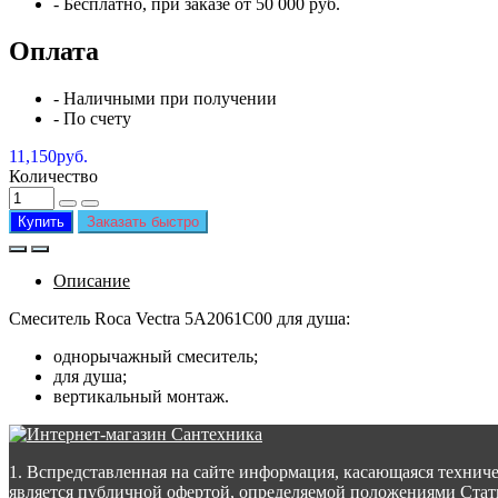
-
Бесплатно
, при заказе от 50 000 руб.
Оплата
- Наличными при получении
- По счету
11,150руб.
Количество
Купить
Заказать быстро
Описание
Смеситель Roca Vectra 5А2061С00 для душа:
однорычажный смеситель;
для душа;
вертикальный монтаж.
1. Вспредставленная на сайте информация, касающаяся техниче
является публичной офертой, определяемой положениями Стать