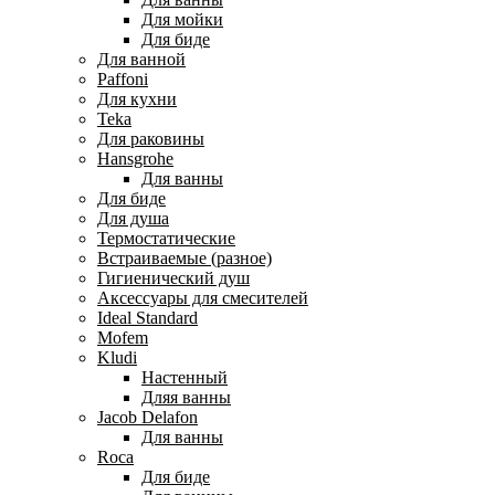
Для мойки
Для биде
Для ванной
Paffoni
Для кухни
Teka
Для раковины
Hansgrohe
Для ванны
Для биде
Для душа
Термостатические
Встраиваемые (разное)
Гигиенический душ
Аксессуары для смесителей
Ideal Standard
Mofem
Kludi
Настенный
Дляя ванны
Jacob Delafon
Для ванны
Roca
Для биде