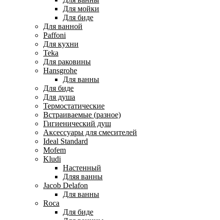
Для мойки
Для биде
Для ванной
Paffoni
Для кухни
Teka
Для раковины
Hansgrohe
Для ванны
Для биде
Для душа
Термостатические
Встраиваемые (разное)
Гигиенический душ
Аксессуары для смесителей
Ideal Standard
Mofem
Kludi
Настенный
Дляя ванны
Jacob Delafon
Для ванны
Roca
Для биде