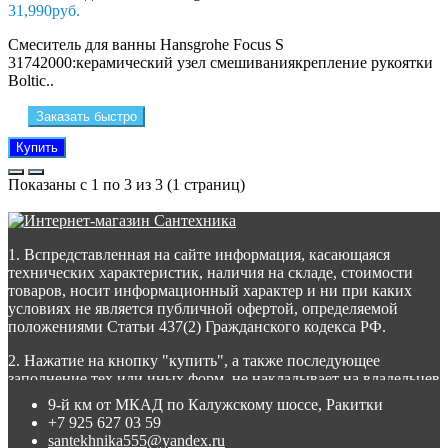
31,990руб.
Смеситель для ванны Hansgrohe Focus S
31742000:керамический узел смешиваниякрепление рукоятки
Boltic..
Заказать быстро
Купить
Показаны с 1 по 3 из 3 (1 страниц)
1. Вспредставленная на сайте информация, касающаяся
технических характеристик, наличия на складе, стоимости
товаров, носит информационный характер и ни при каких
условиях не является публичной офертой, определяемой
положениями Статьи 437(2) Гражданского кодекса РФ.
2. Нажатие на кнопку "купить", а также последующее
заполнение тех или иных форм, не накладывает на владельцев
сайта никаких обязательств.
9-й км от МКАД по Калужскому шоссе, Ракитки
+7 925 627 03 59
3. Присланное по e-mail сообщение, содержащее копию
santekhnika555@yandex.ru