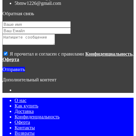
заполненной формы заявки на сайте, не является ответом на
5bmw1226@gmail.com
сообщение потребителя или подтверждением заказа со
стороны владельцев сайта.
Обратная связь
4. Все материалы, размещенные на сайте, являются
собственностью владельцев сайта, либо собственностью
организаций, с которыми у владельцев сайта есть соглашение
о размещении материалов. Копирование любой информации
может повлечь за собой уголовное преследование.
Я прочитал и согласен с правилами
Конфиденциальность
,
Оферта
Отправить
Дополнительный контент
О нас
Как купить
Доставка
Конфиденциальность
Оферта
Контакты
Возвраты