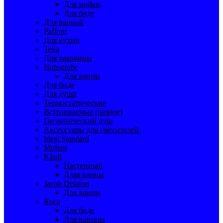
Для мойки
Для биде
Для ванной
Paffoni
Для кухни
Teka
Для раковины
Hansgrohe
Для ванны
Для биде
Для душа
Термостатические
Встраиваемые (разное)
Гигиенический душ
Аксессуары для смесителей
Ideal Standard
Mofem
Kludi
Настенный
Дляя ванны
Jacob Delafon
Для ванны
Roca
Для биде
Для ваннны