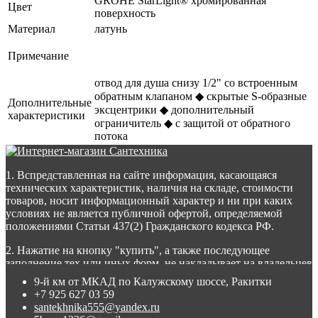
GROHE StarLight® хромированная
Цвет
поверхность
Материал
латунь
Примечание
отвод для душа снизу 1/2" со встроенным
обратным клапаном ◆ скрытые S-образные
Дополнительные
эксцентрики ◆ дополнительный
характеристики
ограничитель ◆ с защитой от обратного
потока
1. Вспредставленная на сайте информация, касающаяся
технических характеристик, наличия на складе, стоимости
товаров, носит информационный характер и ни при каких
условиях не является публичной офертой, определяемой
положениями Статьи 437(2) Гражданского кодекса РФ.
2. Нажатие на кнопку "купить", а также последующее
заполнение тех или иных форм, не накладывает на владельцев
сайта никаких обязательств.
9-й км от МКАД по Калужскому шоссе, Ракитки
+7 925 627 03 59
3. Присланное по e-mail сообщение, содержащее копию
santekhnika555@yandex.ru
заполненной формы заявки на сайте, не является ответом на