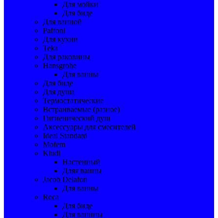
Для мойки
Для биде
Для ванной
Paffoni
Для кухни
Teka
Для раковины
Hansgrohe
Для ванны
Для биде
Для душа
Термостатические
Встраиваемые (разное)
Гигиенический душ
Аксессуары для смесителей
Ideal Standard
Mofem
Kludi
Настенный
Дляя ванны
Jacob Delafon
Для ванны
Roca
Для биде
Для ваннны