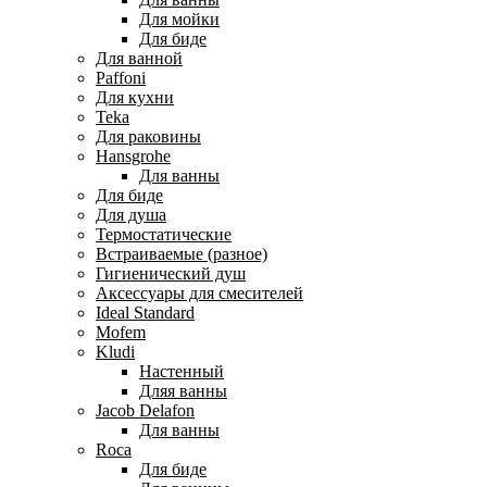
Для мойки
Для биде
Для ванной
Paffoni
Для кухни
Teka
Для раковины
Hansgrohe
Для ванны
Для биде
Для душа
Термостатические
Встраиваемые (разное)
Гигиенический душ
Аксессуары для смесителей
Ideal Standard
Mofem
Kludi
Настенный
Дляя ванны
Jacob Delafon
Для ванны
Roca
Для биде