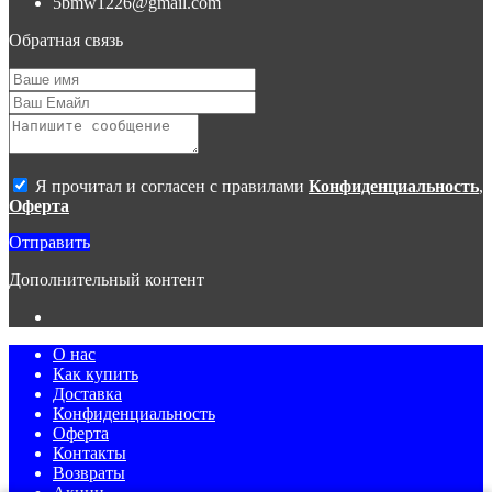
5bmw1226@gmail.com
сообщение потребителя или подтверждением заказа со
стороны владельцев сайта.
Обратная связь
4. Все материалы, размещенные на сайте, являются
собственностью владельцев сайта, либо собственностью
организаций, с которыми у владельцев сайта есть соглашение
о размещении материалов. Копирование любой информации
может повлечь за собой уголовное преследование.
Я прочитал и согласен с правилами
Конфиденциальность
,
Оферта
Отправить
Дополнительный контент
О нас
Как купить
Доставка
Конфиденциальность
Оферта
Контакты
Возвраты