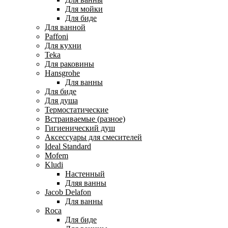
Для мойки
Для биде
Для ванной
Paffoni
Для кухни
Teka
Для раковины
Hansgrohe
Для ванны
Для биде
Для душа
Термостатические
Встраиваемые (разное)
Гигиенический душ
Аксессуары для смесителей
Ideal Standard
Mofem
Kludi
Настенный
Дляя ванны
Jacob Delafon
Для ванны
Roca
Для биде