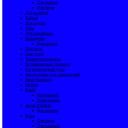
Для мойки
Для биде
Для ванной
Paffoni
Для кухни
Teka
Для раковины
Hansgrohe
Для ванны
Для биде
Для душа
Термостатические
Встраиваемые (разное)
Гигиенический душ
Аксессуары для смесителей
Ideal Standard
Mofem
Kludi
Настенный
Дляя ванны
Jacob Delafon
Для ванны
Roca
Для биде
Для ваннны