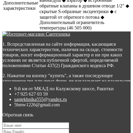
ванна/душ ◆ аэратор ◆ встроенные
Дополнительные
обратные клапаны в душевом отводе 1/2" ◆
характеристики
скрытые S-образные эксцентрики ◆ с
защитой от обратного потока ◆
Дополнительный ограничитель
температуры (46 505 000)
1. Вспредставленная на сайте информация, касающаяся
технических характеристик, наличия на складе, стоимости
товаров, носит информационный характер и ни при каких
условиях не является публичной офертой, определяемой
положениями Статьи 437(2) Гражданского кодекса РФ.
2. Нажатие на кнопку "купить", а также последующее
заполнение тех или иных форм, не накладывает на владельцев
сайта никаких обязательств.
9-й км от МКАД по Калужскому шоссе, Ракитки
+7 925 627 03 59
3. Присланное по e-mail сообщение, содержащее копию
santekhnika555@yandex.ru
заполненной формы заявки на сайте, не является ответом на
5bmw1226@gmail.com
сообщение потребителя или подтверждением заказа со
стороны владельцев сайта.
Обратная связь
4. Все материалы, размещенные на сайте, являются
собственностью владельцев сайта, либо собственностью