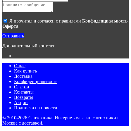
организаций, с которыми у владельцев сайта есть соглашение
о размещении материалов. Копирование любой информации
может повлечь за собой уголовное преследование.
Я прочитал и согласен с правилами
Конфиденциальность
,
Оферта
Отправить
Дополнительный контент
О нас
Как купить
Доставка
Конфиденциальность
Оферта
Контакты
Возвраты
Акции
Подписка на новости
© 2010-2026 Сантехника. Интернет-магазин сантехники в
Москве с доставкой.