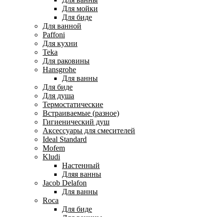
Для мойки
Для биде
Для ванной
Paffoni
Для кухни
Teka
Для раковины
Hansgrohe
Для ванны
Для биде
Для душа
Термостатические
Встраиваемые (разное)
Гигиенический душ
Аксессуары для смесителей
Ideal Standard
Mofem
Kludi
Настенный
Дляя ванны
Jacob Delafon
Для ванны
Roca
Для биде