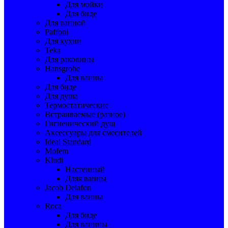
Для мойки
Для биде
Для ванной
Paffoni
Для кухни
Teka
Для раковины
Hansgrohe
Для ванны
Для биде
Для душа
Термостатические
Встраиваемые (разное)
Гигиенический душ
Аксессуары для смесителей
Ideal Standard
Mofem
Kludi
Настенный
Дляя ванны
Jacob Delafon
Для ванны
Roca
Для биде
Для ваннны