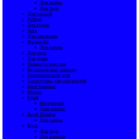
Для мойки
Для биде
Для ванной
Paffoni
Для кухни
Teka
Для раковины
Hansgrohe
Для ванны
Для биде
Для душа
Термостатические
Встраиваемые (разное)
Гигиенический душ
Аксессуары для смесителей
Ideal Standard
Mofem
Kludi
Настенный
Дляя ванны
Jacob Delafon
Для ванны
Roca
Для биде
Для ваннны