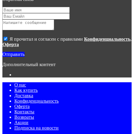
4. Все материалы, размещенные на сайте, являются
собственностью владельцев сайта, либо собственностью
организаций, с которыми у владельцев сайта есть соглашение
о размещении материалов. Копирование любой информации
может повлечь за собой уголовное преследование.
Я прочитал и согласен с правилами
Конфиденциальность
,
Оферта
Отправить
Дополнительный контент
О нас
Как купить
Доставка
Конфиденциальность
Оферта
Контакты
Возвраты
Акции
Подписка на новости