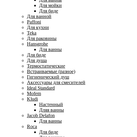
Для мойки
Для биде
Для ванной
Paffoni
Для кухни
Teka
Для раковины
Hansgrohe
Для ванны
Для биде
Для душа
Термостатические
Встраиваемые (разное)
Гигиенический душ
Аксессуары для смесителей
Ideal Standard
Mofem
Kludi
Настенный
Дляя ванны
Jacob Delafon
Для ванны
Roca
Для биде