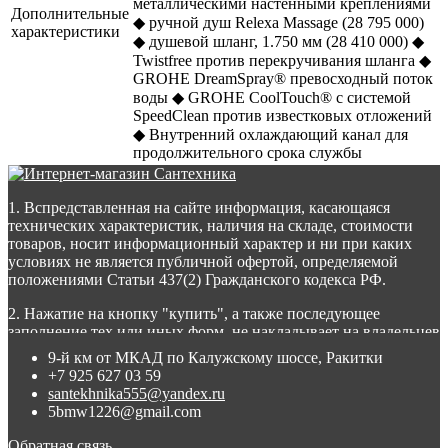
металлическими настенными креплениями
Дополнительные
◆ ручной душ Relexa Massage (28 795 000)
характеристики
◆ душевой шланг, 1.750 мм (28 410 000) ◆
Twistfree против перекручивания шланга ◆
GROHE DreamSpray® превосходный поток
воды ◆ GROHE CoolTouch® с системой
SpeedClean против известковых отложений
◆ Внутренний охлаждающий канал для
продолжительного срока службы
1. Вспредставленная на сайте информация, касающаяся
технических характеристик, наличия на складе, стоимости
товаров, носит информационный характер и ни при каких
условиях не является публичной офертой, определяемой
положениями Статьи 437(2) Гражданского кодекса РФ.
2. Нажатие на кнопку "купить", а также последующее
заполнение тех или иных форм, не накладывает на владельцев
сайта никаких обязательств.
9-й км от МКАД по Калужскому шоссе, Ракитки
+7 925 627 03 59
3. Присланное по e-mail сообщение, содержащее копию
santekhnika555@yandex.ru
заполненной формы заявки на сайте, не является ответом на
5bmw1226@gmail.com
сообщение потребителя или подтверждением заказа со
стороны владельцев сайта.
Обратная связь