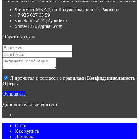
заполнение тех или иных форм, не накладывает на владельцев
сайта никаких обязательств.
9-й км от МКАД по Калужскому шоссе, Ракитки
+7 925 627 03 59
3. Присланное по e-mail сообщение, содержащее копию
santekhnika555@yandex.ru
заполненной формы заявки на сайте, не является ответом на
5bmw1226@gmail.com
сообщение потребителя или подтверждением заказа со
стороны владельцев сайта.
Обратная связь
4. Все материалы, размещенные на сайте, являются
собственностью владельцев сайта, либо собственностью
организаций, с которыми у владельцев сайта есть соглашение
о размещении материалов. Копирование любой информации
может повлечь за собой уголовное преследование.
Я прочитал и согласен с правилами
Конфиденциальность
,
Оферта
Отправить
Дополнительный контент
О нас
Как купить
Доставка