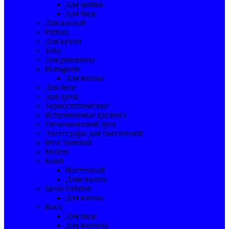
Для мойки
Для биде
Для ванной
Paffoni
Для кухни
Teka
Для раковины
Hansgrohe
Для ванны
Для биде
Для душа
Термостатические
Встраиваемые (разное)
Гигиенический душ
Аксессуары для смесителей
Ideal Standard
Mofem
Kludi
Настенный
Дляя ванны
Jacob Delafon
Для ванны
Roca
Для биде
Для ваннны