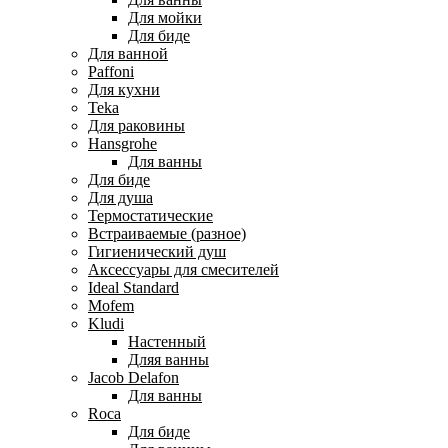
Для мойки
Для биде
Для ванной
Paffoni
Для кухни
Teka
Для раковины
Hansgrohe
Для ванны
Для биде
Для душа
Термостатические
Встраиваемые (разное)
Гигиенический душ
Аксессуары для смесителей
Ideal Standard
Mofem
Kludi
Настенный
Дляя ванны
Jacob Delafon
Для ванны
Roca
Для биде