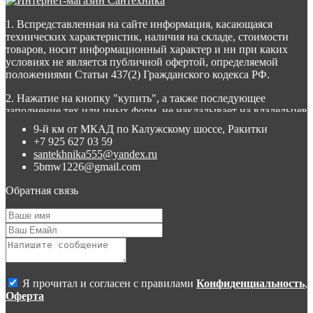
1. Вспредставленная на сайте информация, касающаяся
технических характеристик, наличия на складе, стоимости
товаров, носит информационный характер и ни при каких
условиях не является публичной офертой, определяемой
положениями Статьи 437(2) Гражданского кодекса РФ.
2. Нажатие на кнопку "купить", а также последующее
заполнение тех или иных форм, не накладывает на владельцев
сайта никаких обязательств.
9-й км от МКАД по Калужскому шоссе, Ракитки
+7 925 627 03 59
3. Присланное по e-mail сообщение, содержащее копию
santekhnika555@yandex.ru
заполненной формы заявки на сайте, не является ответом на
5bmw1226@gmail.com
сообщение потребителя или подтверждением заказа со
стороны владельцев сайта.
Обратная связь
4. Все материалы, размещенные на сайте, являются
собственностью владельцев сайта, либо собственностью
организаций, с которыми у владельцев сайта есть соглашение
о размещении материалов. Копирование любой информации
может повлечь за собой уголовное преследование.
Я прочитал и согласен с правилами
Конфиденциальность
,
Оферта