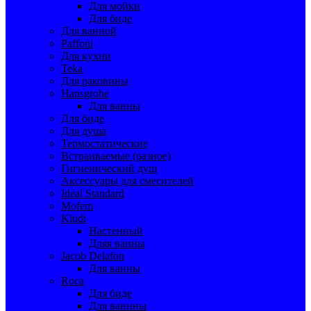
Для мойки
Для биде
Для ванной
Paffoni
Для кухни
Teka
Для раковины
Hansgrohe
Для ванны
Для биде
Для душа
Термостатические
Встраиваемые (разное)
Гигиенический душ
Аксессуары для смесителей
Ideal Standard
Mofem
Kludi
Настенный
Дляя ванны
Jacob Delafon
Для ванны
Roca
Для биде
Для ваннны