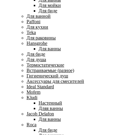
Для мойки
Для биде
Для ванной
Paffoni
Для кухни
Teka
Для раковины
Hansgrohe
Для ванны
Для биде
Для душа
Термостатические
Встраиваемые (разное)
Гигиенический душ
Аксессуары для смесителей
Ideal Standard
Mofem
Kludi
Настенный
Дляя ванны
Jacob Delafon
Для ванны
Roca
Для биде